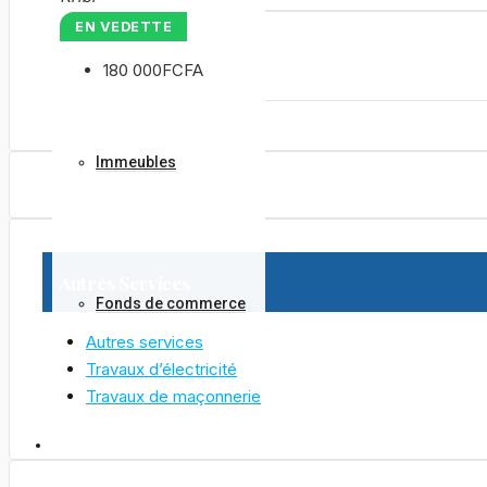
Terrains
EN VEDETTE
180 000FCFA
Immeubles
Autres Services
Fonds de commerce
Autres services
Travaux d’électricité
Travaux de maçonnerie
Gérer