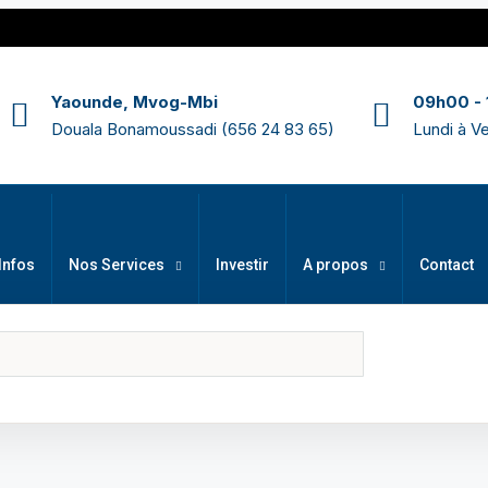
Yaounde, Mvog-Mbi
09h00 -
Douala Bonamoussadi (656 24 83 65)
Lundi à V
Infos
Nos Services
Investir
A propos
Contact