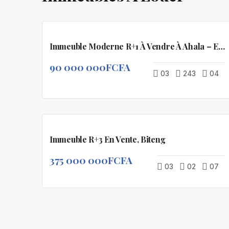
EN
VEDETTE
Immeuble Moderne R+1 À Vendre À Ahala – Excellent Emplacement À Yaoundé
90 000 000FCFA
03
243
04
EN
A
VEDETTE
Immeuble R+3 En Vente, Biteng
VENDRE
375 000 000FCFA
03
02
07