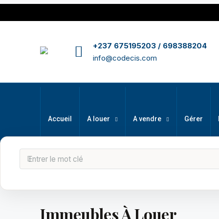
+237 675195203 / 698388204
info@codecis.com
Accueil
A louer
A vendre
Gérer
Immeubles À Louer