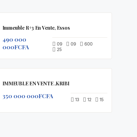
EN
A
VEDETTE
Immeuble R+3 En Vente, Essos
VENDRE
490 000
09
09
600
000FCFA
25
EN
A
VEDETTE
IMMEUBLE EN VENTE ,KRIBI
VENDRE
350 000 000FCFA
13
12
15