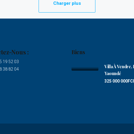
Charger plus
tez-Nous :
Biens
5 19 52 03
Villa À Vendre, 
8 38 82 04
Yaoundé
325 000 000FC