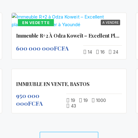
EN VEDETTE
A VENDRE
Immeuble R+2 À Odza Koweït – Excellent Placement Immobilier À Yaoundé
600 000 000FCFA
14
16
24
EN
A
VEDETTE
IMMEUBLE EN VENTE, BASTOS
VENDRE
950 000
19
19
1000
000FCFA
43