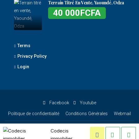
Terrain Titré En Vente, Yaoundé, Odza
40 000FCFA
Terms
Privacy Policy
Login
Facebook
Youtube
Politique de confidentialité
Conditions Générales
Webmail
Codecis
© Codecis - All rights reserved
immobilier