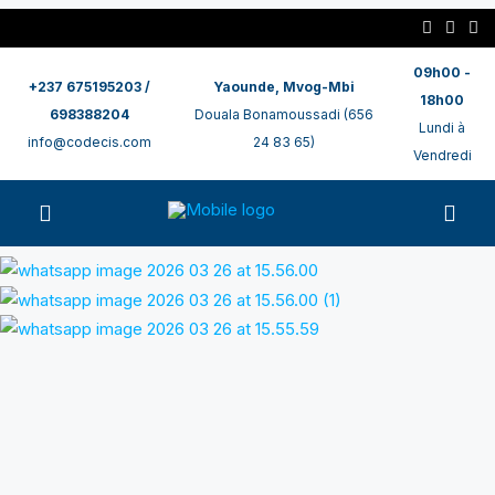
09h00 -
+237 675195203 /
Yaounde, Mvog-Mbi
18h00
698388204
Douala Bonamoussadi (656
Lundi à
info@codecis.com
24 83 65)
Vendredi