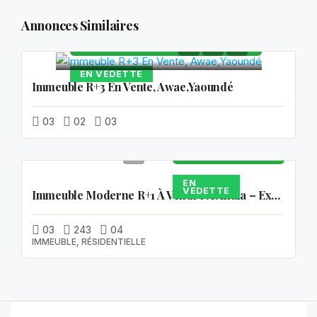
250 000
Annonces Similaires
000FCFA
EN VEDETTE
Immeuble R+3 En Vente, Awae,Yaoundé
03
02
03
90 000
000FCFA
EN
VEDETTE
Immeuble Moderne R+1 À Vendre À Ahala – Excellent Emplacement À Yaoundé
03
243
04
IMMEUBLE, RÉSIDENTIELLE