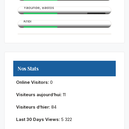
EN VEDETTE
Yaoundé, Bastos
70 000FCFA
A VENDRE
EN VEDETTE
180 000FCFA
Kribi
EN VEDETTE
EN VEDETTE
Nos Stats
Online Visitors:
0
Visiteurs aujourd’hui:
11
Visiteurs d’hier:
84
Last 30 Days Views:
5 322