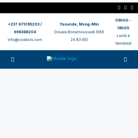
09h00 -
+237 675195203 /
Yaounde, Mvog-Mbi
18h00
698388204
Douala Bonamoussadi (656
Lundi à
info@codecis.com
24 83 65)
Vendredi