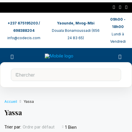
09h00 -
+237 675195203 /
Yaounde, Mvog-Mbi
18h00
698388204
Douala Bonamoussadi (656
Lundi à
info@codecis.com
24 83 65)
Vendredi
Accueil
Yassa
Yassa
30 000
Trier par:
1 Bien
Ordre par défaut