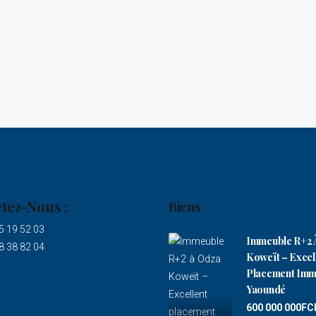
tez-Nous :
Biens
5 19 52 03
Immeuble R+2 
8 38 82 04
Koweït – Excel
Placement Immo
Yaoundé
600 000 000FC