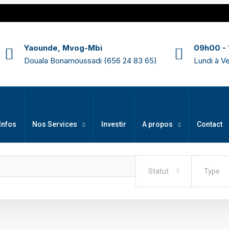
Yaounde, Mvog-Mbi
09h00 -
Douala Bonamoussadi (656 24 83 65)
Lundi à V
Infos
Nos Services
Investir
A propos
Contact
Statut
Type