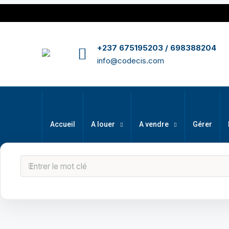
+237 675195203 / 698388204
info@codecis.com
Accueil
A louer
A vendre
Gérer