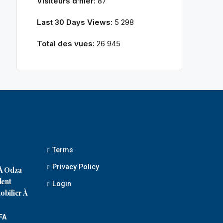
Visiteurs d’hier:
87
Last 30 Days Views:
5 298
Total des vues:
26 945
Terms
Privacy Policy
À Odza
lent
Login
bilier À
FA