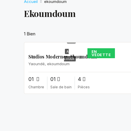
Accueil
ekoumdoum
Ekoumdoum
95
1 Bien
000FCFA
EN
A
VEDETTE
Studios Modernes, Ekoumdoum
LOUER
Yaoundé, ekoumdoum
01
01
4
Chambre
Sale de bain
Pièces