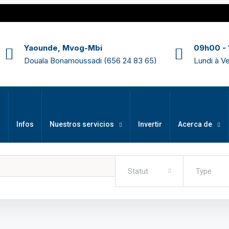
Yaounde, Mvog-Mbi
09h00 -
Douala Bonamoussadi (656 24 83 65)
Lundi à V
r
Infos
Nuestros servicios
Invertir
Acerca de
Statut
Type