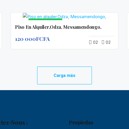
EN VEDETTE
Piso En Alquiler,Odza, Messamendongo,
120 000FCFA
02
02
Carga más
tez-Nous :
Propiedas