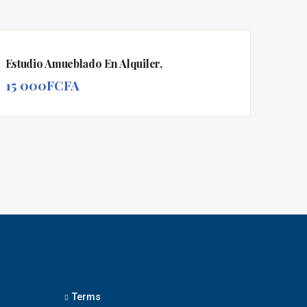
EN
EN
VEDETTE
Estudio Amueblado En Alquiler,
ALQUILER
15 000FCFA
Terms