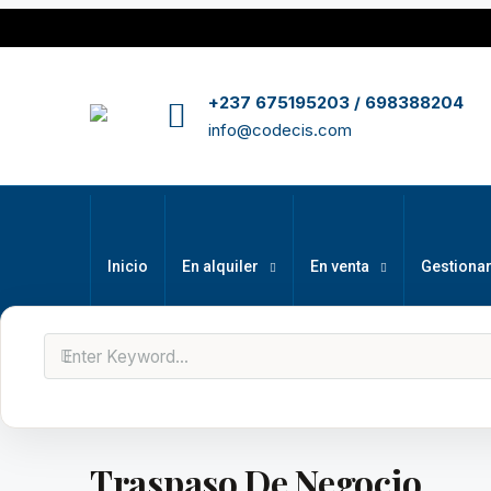
+237 675195203 / 698388204
info@codecis.com
Inicio
En alquiler
En venta
Gestiona
Traspaso De Negocio