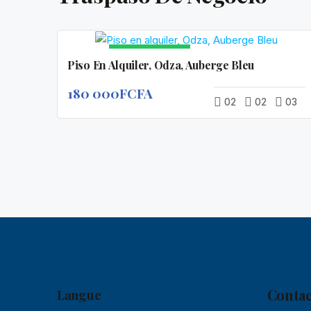
EN VEDETTE
Piso En Alquiler, Odza, Auberge Bleu
180 000FCFA
02
02
03
Contac
Langue